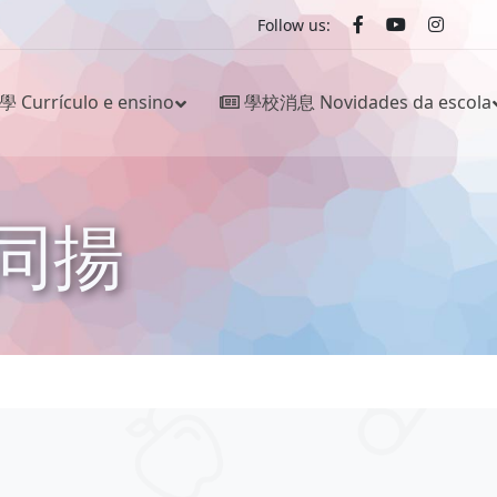
Follow us:
Currículo e ensino
學校消息 Novidades da escola
同揚