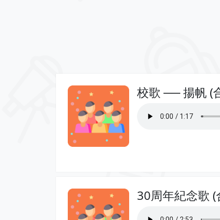
校歌 ── 揚帆 (
30周年紀念歌 (