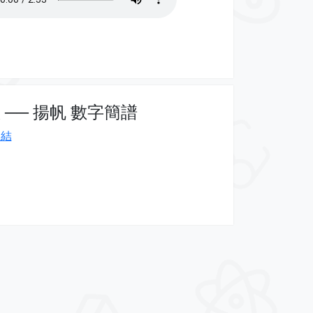
 ── 揚帆 數字簡譜
連結