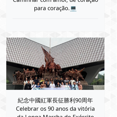
para coração.💻
紀念中國紅軍長征勝利90周年
Celebrar os 90 anos da vitória
da Longa Marcha do Exército