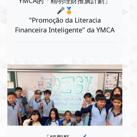
YMCA的「精明理財推廣計劃」
🎤🏅
"Promoção da Literacia
Financeira Inteligente" da YMCA