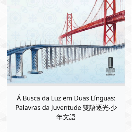
Á Busca da Luz em Duas Línguas:
Palavras da Juventude 雙語逐光‧少
年文語