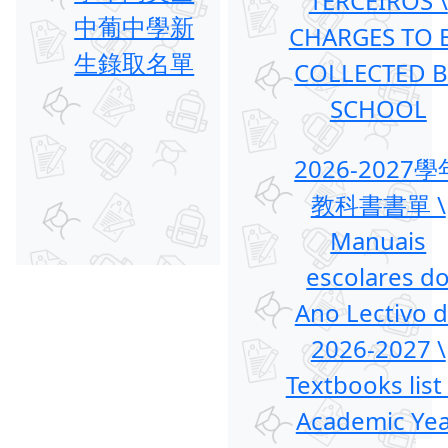
TERCEIROS \
中葡中學新
CHARGES TO 
生錄取名單
COLLECTED 
SCHOOL
2026-2027學
教科書書單 \
Manuais
escolares d
Ano Lectivo 
2026-2027 \
Textbooks list
Academic Ye