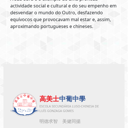
actividade social e cultural e do seu empenho em
desvendar o mundo do Outro, desfazendo
equívocos que provocavam mal estar e, assim,
aproximando portugueses e chineses.
高美士
中葡中學
ESCOLA SECUNDÁRIA LUSO-CHINESA DE
LUÍS GONZAGA GOMES
明德求智 美健同揚