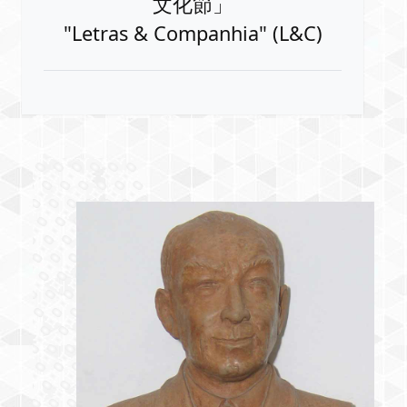
文化節」
"Letras & Companhia" (L&C)