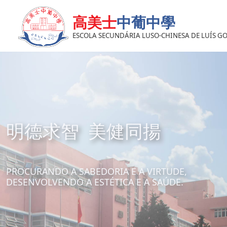
高美士
中葡中學
ESCOLA SECUNDÁRIA LUSO-CHINESA DE LUÍS 
明德求智 美健同揚
PROCURANDO A SABEDORIA E A VIRTUDE,
DESENVOLVENDO A ESTÉTICA E A SAÚDE.