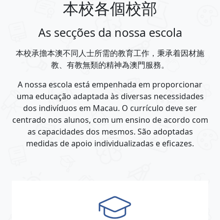
本校各個校部
As secções da nossa escola
本校承擔本澳不同人士所需的教育工作，秉承着因材施
教、有教無類的精神為澳門服務。
A nossa escola está empenhada em proporcionar
uma educação adaptada às diversas necessidades
dos indivíduos em Macau. O currículo deve ser
centrado nos alunos, com um ensino de acordo com
as capacidades dos mesmos. São adoptadas
medidas de apoio individualizadas e eficazes.